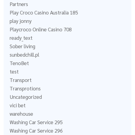
Partners
Play Croco Casino Australia 185
play jonny
Playcroco Online Casino 708
ready_text
Sober living
sunbedchill.pl
TenoBet
test
Transport
Transprotions
Uncategorized
vici bet
warehouse
Washing Car Service 295
Washing Car Service 296