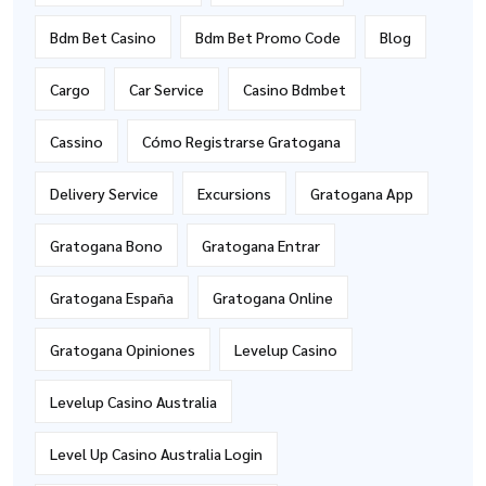
Bdm Bet Casino
Bdm Bet Promo Code
Blog
Cargo
Car Service
Casino Bdmbet
Cassino
Cómo Registrarse Gratogana
Delivery Service
Excursions
Gratogana App
Gratogana Bono
Gratogana Entrar
Gratogana España
Gratogana Online
Gratogana Opiniones
Levelup Casino
Levelup Casino Australia
Level Up Casino Australia Login