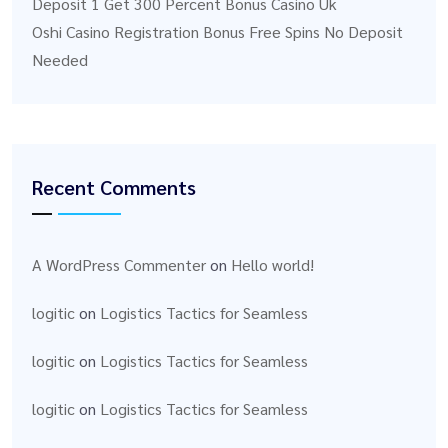
Deposit 1 Get 300 Percent Bonus Casino Uk
Oshi Casino Registration Bonus Free Spins No Deposit
Needed
Recent Comments
A WordPress Commenter
on
Hello world!
logitic
on
Logistics Tactics for Seamless
logitic
on
Logistics Tactics for Seamless
logitic
on
Logistics Tactics for Seamless