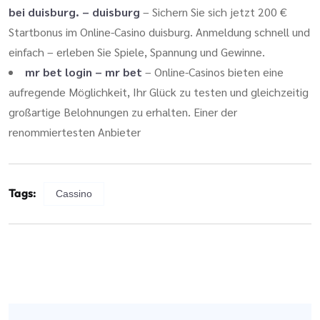
bei duisburg. – duisburg
– Sichern Sie sich jetzt 200 €
Startbonus im Online-Casino duisburg. Anmeldung schnell und
einfach – erleben Sie Spiele, Spannung und Gewinne.
mr bet login – mr bet
– Online-Casinos bieten eine
aufregende Möglichkeit, Ihr Glück zu testen und gleichzeitig
großartige Belohnungen zu erhalten. Einer der
renommiertesten Anbieter
Tags:
Cassino