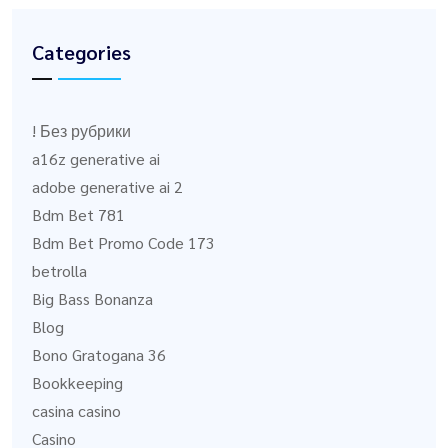
Categories
! Без рубрики
a16z generative ai
adobe generative ai 2
Bdm Bet 781
Bdm Bet Promo Code 173
betrolla
Big Bass Bonanza
Blog
Bono Gratogana 36
Bookkeeping
casina casino
Casino