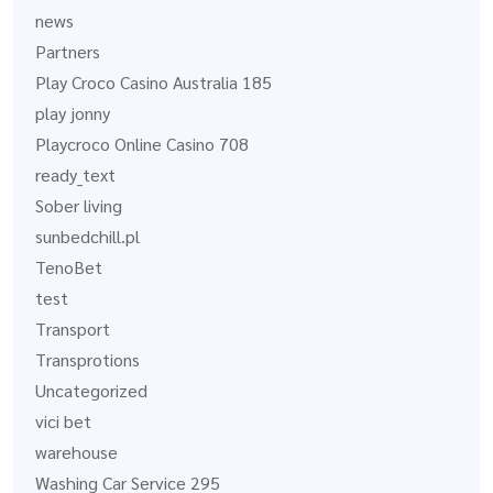
news
Partners
Play Croco Casino Australia 185
play jonny
Playcroco Online Casino 708
ready_text
Sober living
sunbedchill.pl
TenoBet
test
Transport
Transprotions
Uncategorized
vici bet
warehouse
Washing Car Service 295