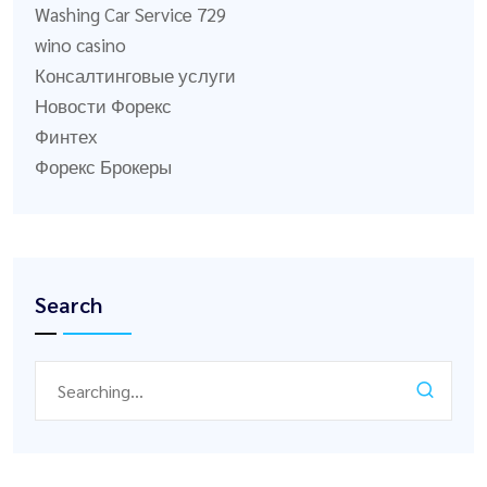
Washing Car Service 729
wino casino
Консалтинговые услуги
Новости Форекс
Финтех
Форекс Брокеры
Search